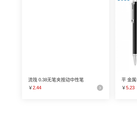
流筏 0.38无笔夹按动中性笔
平 金
￥
2.44
￥
5.23