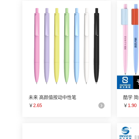
未来 高颜值按动中性笔
酷学 
￥
2.65
￥
1.90