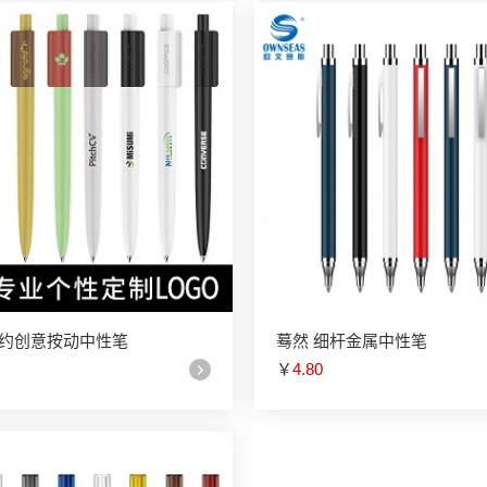
简约创意按动中性笔
蓦然 细杆金属中性笔
￥
4.80