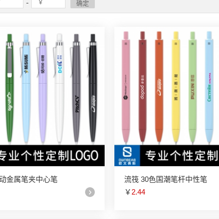
按动金属笔夹中心笔
流筏 30色国潮笔杆中性笔
￥
2.44