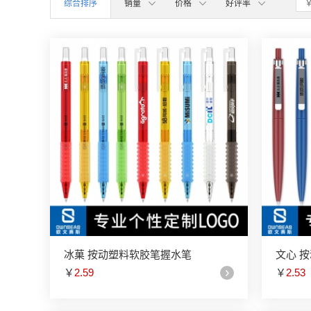
综合排序
销量
价格
好评率
冰菓 按动塑料软胶笔握水笔
文心 
￥
2.59
￥
2.53