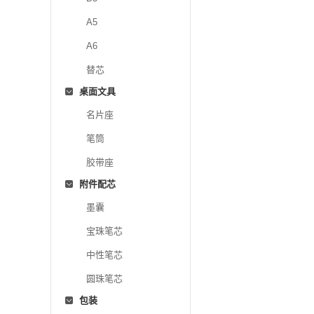
A5
A6
替芯
桌面文具
名片座
笔筒
胶带座
附件配芯
墨囊
宝珠笔芯
中性笔芯
圆珠笔芯
包装