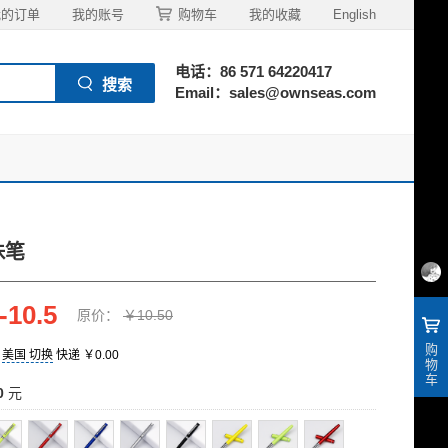
我的订单
我的账号
购物车
我的收藏
English
电话：86 571 64220417
Email：sales@ownseas.com
珠笔
-10.5
原价：
￥10.50
购
至
美国
切换
快递
￥0.00
物
车
0
元