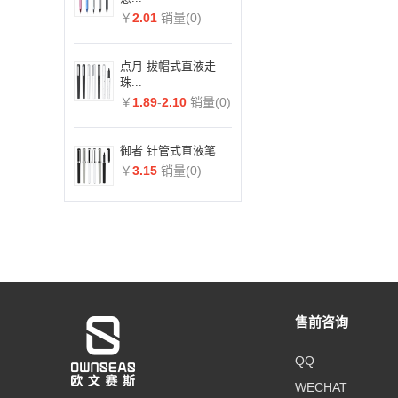
￥
2.01
销量(0)
点月 拔帽式直液走
珠...
￥
1.89
-
2.10
销量(0)
御者 针管式直液笔
￥
3.15
销量(0)
售前咨询
QQ
WECHAT