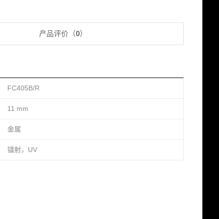
产品评价（
0
）
FC405B/R
11 mm
金属
镭射，UV